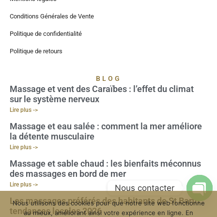
Conditions Générales de Vente
Politique de confidentialité
Politique de retours
BLOG
Massage et vent des Caraïbes : l’effet du climat
sur le système nerveux
Lire plus ->
Massage et eau salée : comment la mer améliore
la détente musculaire
Lire plus ->
Massage et sable chaud : les bienfaits méconnus
des massages en bord de mer
Lire plus ->
Nous contacter
Les massages préférés des habitants de St Barth :
Nous utilisons des cookies pour que notre site web fonctionne
Open
tendances locales 2026
au mieux, améliorant ainsi votre expérience en ligne. En