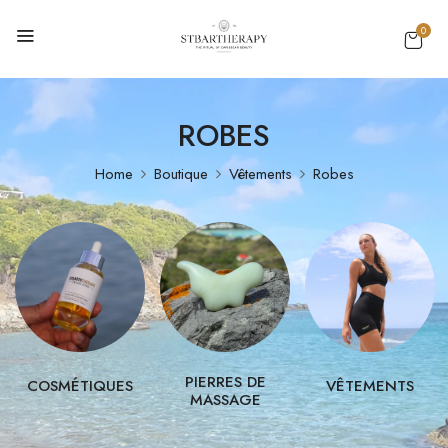
0
ROBES
Home
Boutique
Vêtements
Robes
PIERRES DE
COSMÉTIQUES
VÊTEMENTS
MASSAGE