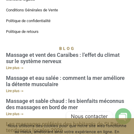
Conditions Générales de Vente
Politique de confidentialité
Politique de retours
BLOG
Massage et vent des Caraïbes : l’effet du climat
sur le système nerveux
Lire plus ->
Massage et eau salée : comment la mer améliore
la détente musculaire
Lire plus ->
Massage et sable chaud : les bienfaits méconnus
des massages en bord de mer
Lire plus ->
Nous contacter
Les massages préférés des habitants de St Barth :
Nous utilisons des cookies pour que notre site web fonctionne
Open
tendances locales 2026
au mieux, améliorant ainsi votre expérience en ligne. En