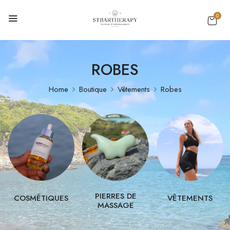
0
ROBES
Home
Boutique
Vêtements
Robes
PIERRES DE
COSMÉTIQUES
VÊTEMENTS
MASSAGE