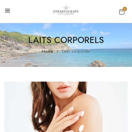
0
LAITS CORPORELS
Home
Laits corporels