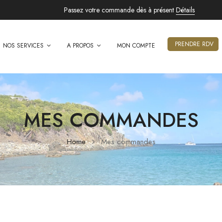
Passez votre commande dès à présent
Détails
PRENDRE RDV
NOS SERVICES
A PROPOS
MON COMPTE
MES COMMANDES
Home
Mes commandes