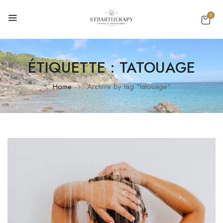
0
ÉTIQUETTE :
TATOUAGE
Home
Archive by tag "tatouage"