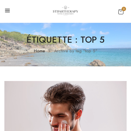
0
ÉTIQUETTE :
TOP 5
Home
Archive by tag "top 5"