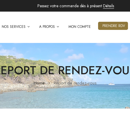
Passez votre commande dès à présent
Détails
PRENDRE RDV
NOS SERVICES
A PROPOS
MON COMPTE
REPORT DE RENDEZ-VOU
Home
Report de rendez-vous