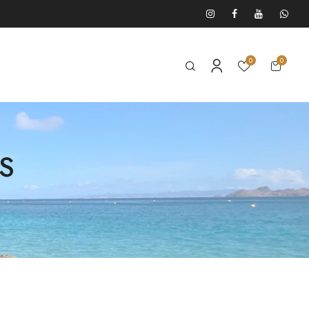
0
0
S