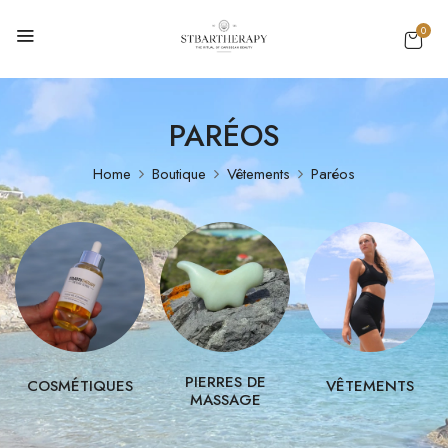
0
PARÉOS
Home
Boutique
Vêtements
Paréos
PIERRES DE
COSMÉTIQUES
VÊTEMENTS
MASSAGE