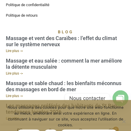
Politique de confidentialité
Politique de retours
BLOG
Massage et vent des Caraïbes : l’effet du climat
sur le système nerveux
Lire plus ->
Massage et eau salée : comment la mer améliore
la détente musculaire
Lire plus ->
Massage et sable chaud : les bienfaits méconnus
des massages en bord de mer
Lire plus ->
Nous contacter
Les massages préférés des habitants de St Barth :
Nous utilisons des cookies pour que notre site web fonctionne
Open
tendances locales 2026
au mieux, améliorant ainsi votre expérience en ligne. En
Lire plus ->
continuant à naviguer sur ce site, vous acceptez l'utilisation de
cookies.
0