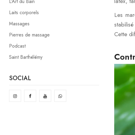
latex, t
L’Art du Bain
Laits corporels
Les marq
Massages
stabilis
Cette di
Pierres de massage
Podcast
Contr
Saint Barthélémy
SOCIAL