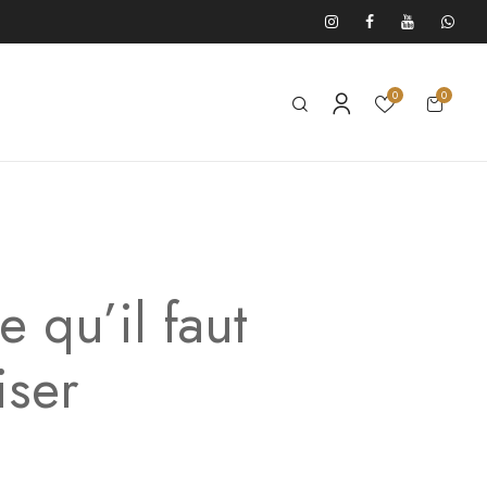
0
0
e qu’il faut
iser