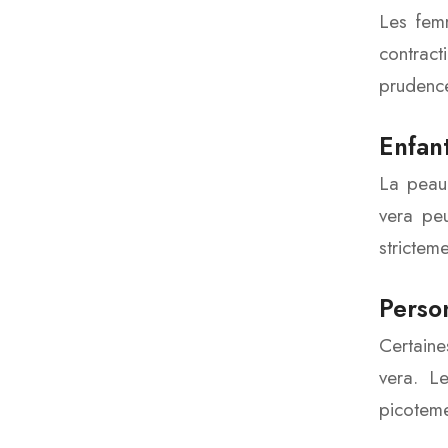
Les femm
contract
prudence
Enfan
La peau 
vera peu
strictem
Perso
Certaine
vera. L
picoteme