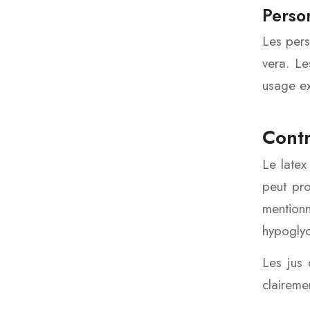
Person
Les pers
vera. Le
usage ex
Contr
Le latex
peut pro
mention
hypoglyc
Les jus 
clairemen