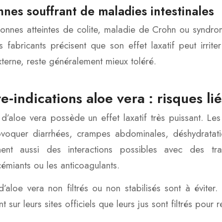
nes souffrant de maladies intestinales
onnes atteintes de colite, maladie de Crohn ou syndrome d
s fabricants précisent que son effet laxatif peut irri
terne, reste généralement mieux toléré.
e‑indications aloe vera : risques lié
 d’aloe vera possède un effet laxatif très puissant. Le
voquer diarrhées, crampes abdominales, déshydratatio
nent aussi des interactions possibles avec des t
émiants ou les anticoagulants.
d’aloe vera non filtrés ou non stabilisés sont à éviter
t sur leurs sites officiels que leurs jus sont filtrés pour re