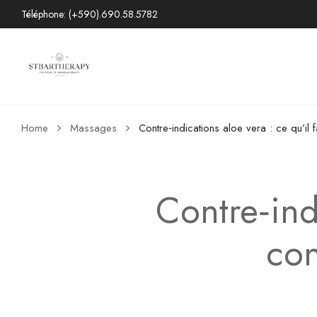
Téléphone: (+590).690.58.5782
Home
Massages
Contre‑indications aloe vera : ce qu’il f
Contre‑indi
con