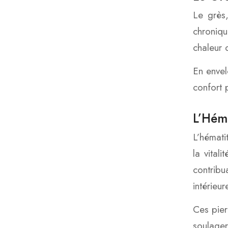
Le grès,
chroniqu
chaleur 
En envel
confort 
L’Hém
L’hématit
la vital
contribu
intérieu
Ces pier
soulager