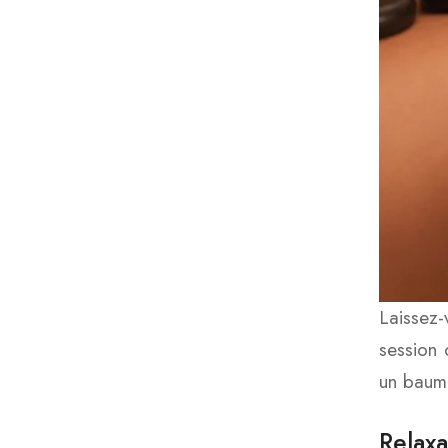
Laissez
session 
un baume
Relaxa