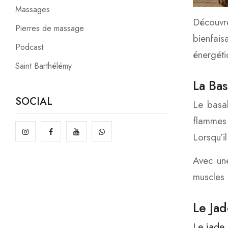
Massages
Découvre
Pierres de massage
bienfaisa
Podcast
énergéti
Saint Barthélémy
La Bas
SOCIAL
Le basal
flammes 
Lorsqu’i
Avec une
muscles 
Le Jad
Le jade,