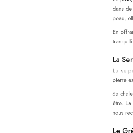
dans de 
peau, ell
En offra
tranquill
La Se
La serpe
pierre e
Sa chale
être. La
nous rec
Le Gr