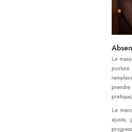
Absen
Le massa
posture
remplace
prendre 
pratique,
Le manqu
ajuste, 
progress