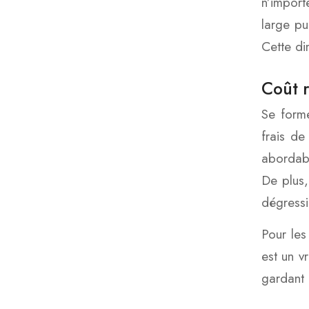
n’import
large pu
Cette di
Coût r
Se forme
frais de
abordabl
De plus,
dégressi
Pour les
est un v
gardant l