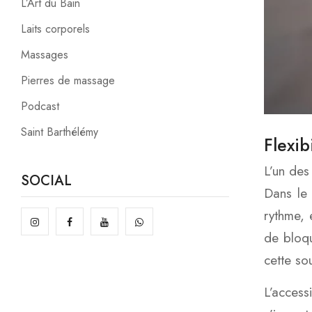
L’Art du Bain
Laits corporels
Massages
Pierres de massage
Podcast
Saint Barthélémy
Flexibi
L’un des
SOCIAL
Dans le 
rythme, 
de bloqu
cette so
L’access