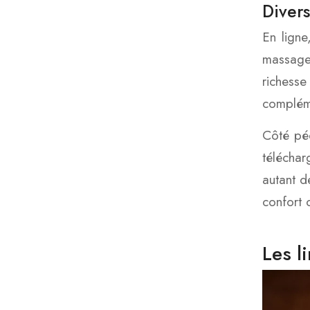
Diver
En ligne
massage 
richesse
compléme
Côté péd
téléchar
autant d
confort 
Les l