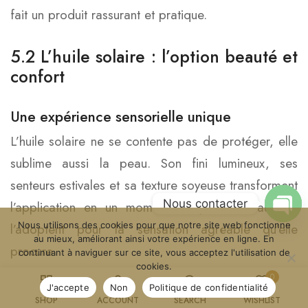
fait un produit rassurant et pratique.
5.2 L’huile solaire : l’option beauté et
confort
Une expérience sensorielle unique
L’huile solaire ne se contente pas de protéger, elle
sublime aussi la peau. Son fini lumineux, ses
senteurs estivales et sa texture soyeuse transforment
Nous contacter
l’application en un moment de plaisir. Beaucoup
Nous utilisons des cookies pour que notre site web fonctionne
l’adoptent pour la sensation agréable qu’elle
Open
au mieux, améliorant ainsi votre expérience en ligne. En
procure.
continuant à naviguer sur ce site, vous acceptez l'utilisation de
cookies.
0
J'accepte
Non
Politique de confidentialité
Une protection adaptée au quotidien
SHOP
ACCOUNT
SEARCH
WISHLIST