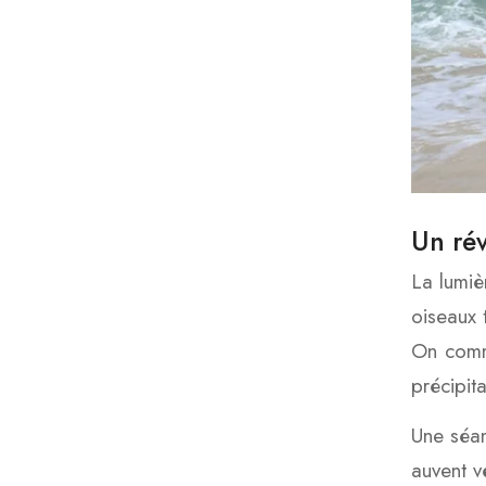
Un rév
La lumiè
oiseaux 
On comme
précipit
Une séan
auvent v