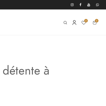
0
0
e détente à