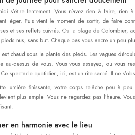
in de journée pour s’ancrer doucement
midi s’étire lentement. Vous n’avez rien à faire, rien à
t léger. Puis vient le moment de sortir, de faire con
isses et ses reflets cuivrés. Ou la plage de Colombier, a
pieds nus, sans but. Chaque pas vous ancre un peu plu
 est chaud sous la plante des pieds. Les vagues déroule
ce au-dessus de vous. Vous vous asseyez, ou vous rest
Ce spectacle quotidien, ici, est un rite sacré. Il ne s’obse
te lumière finissante, votre corps relâche peu à peu 
devient plus ample. Vous ne regardez pas l’heure. Vous 
isant.
er en harmonie avec le lieu