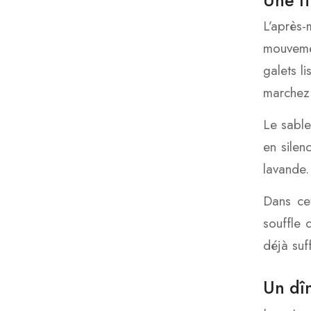
Une f
L’après-
mouvemen
galets l
marchez 
Le sable
en silen
lavande. 
Dans cet
souffle 
déjà suff
Un dîn