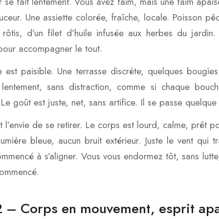
r se fait lentement. Vous avez faim, mais une faim apais
uceur. Une assiette colorée, fraîche, locale. Poisson p
rôtis, d’un filet d’huile infusée aux herbes du jard
our accompagner le tout.
 est paisible. Une terrasse discrète, quelques bougie
lentement, sans distraction, comme si chaque bouch
 Le goût est juste, net, sans artifice. Il se passe quelqu
t l’envie de se retirer. Le corps est lourd, calme, prêt po
umière bleue, aucun bruit extérieur. Juste le vent qui t
ommencé à s’aligner. Vous vous endormez tôt, sans lutt
commencé.
2 – Corps en mouvement, esprit ap