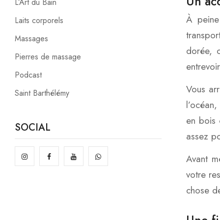
Un acc
L’Art du Bain
À peine
Laits corporels
transpor
Massages
dorée, c
Pierres de massage
entrevoir
Podcast
Vous arr
Saint Barthélémy
l’océan,
en bois c
SOCIAL
assez po
Avant mê
votre re
chose de