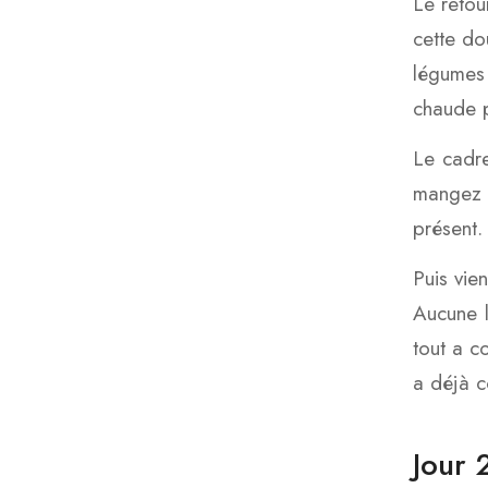
Le retou
cette do
légumes 
chaude p
Le cadre
mangez 
présent.
Puis vien
Aucune l
tout a c
a déjà 
Jour 