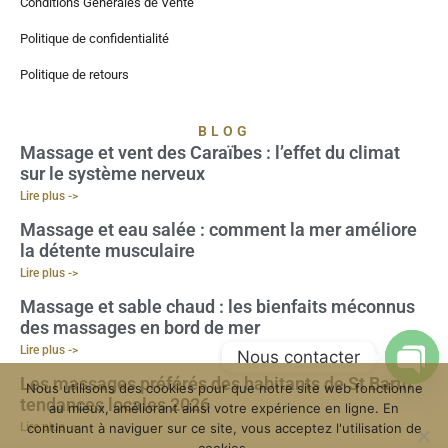
Conditions Générales de Vente
Politique de confidentialité
Politique de retours
BLOG
Massage et vent des Caraïbes : l’effet du climat
sur le système nerveux
Lire plus ->
Massage et eau salée : comment la mer améliore
la détente musculaire
Lire plus ->
Massage et sable chaud : les bienfaits méconnus
des massages en bord de mer
Lire plus ->
Nous contacter
Les massages préférés des habitants de St Barth :
Nous utilisons des cookies pour que notre site web fonctionne
Open
tendances locales 2026
au mieux, améliorant ainsi votre expérience en ligne. En
Lire plus ->
continuant à naviguer sur ce site, vous acceptez l'utilisation de