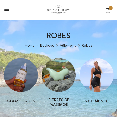
0
ROBES
Home
Boutique
Vêtements
Robes
PIERRES DE
COSMÉTIQUES
VÊTEMENTS
MASSAGE