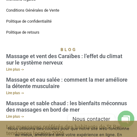
Conditions Générales de Vente
Politique de confidentialité
Politique de retours
BLOG
Massage et vent des Caraïbes : l’effet du climat
sur le système nerveux
Lire plus ->
Massage et eau salée : comment la mer améliore
la détente musculaire
Lire plus ->
Massage et sable chaud : les bienfaits méconnus
des massages en bord de mer
Lire plus ->
Nous contacter
Les massages préférés des habitants de St Barth :
Nous utilisons des cookies pour que notre site web fonctionne
Open
tendances locales 2026
au mieux, améliorant ainsi votre expérience en ligne. En