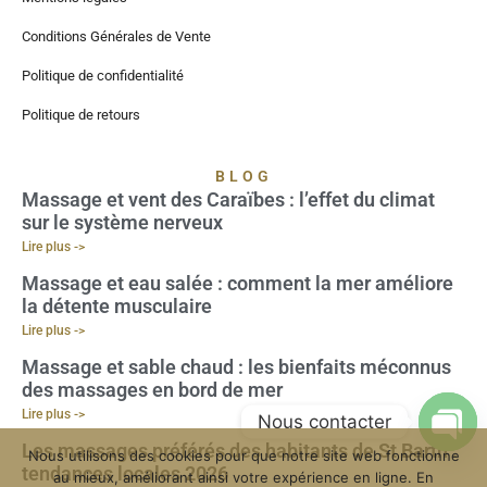
Conditions Générales de Vente
Politique de confidentialité
Politique de retours
BLOG
Massage et vent des Caraïbes : l’effet du climat
sur le système nerveux
Lire plus ->
Massage et eau salée : comment la mer améliore
la détente musculaire
Lire plus ->
Massage et sable chaud : les bienfaits méconnus
des massages en bord de mer
Lire plus ->
Nous contacter
Les massages préférés des habitants de St Barth :
Nous utilisons des cookies pour que notre site web fonctionne
Open
tendances locales 2026
au mieux, améliorant ainsi votre expérience en ligne. En