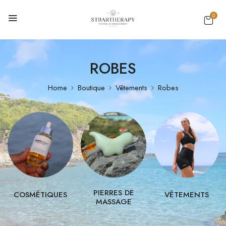
0
ROBES
Home
Boutique
Vêtements
Robes
PIERRES DE
COSMÉTIQUES
VÊTEMENTS
MASSAGE