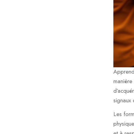
Apprend
manière
d’acquér
signaux 
Les form
physique
et à res