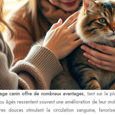
age canin offre de nombreux avantages
, tant sur le 
 ou âgés ressentent souvent une amélioration de leur mob
s douces stimulent la circulation sanguine, favorise