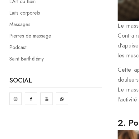
L’Art du Bain
Laits corporels
Massages
Le massa
Contrai
Pierres de massage
d’apaise
Podcast
les muscl
Saint Barthélémy
Cette ap
douleurs
SOCIAL
Le massa
l’activit
2. Po