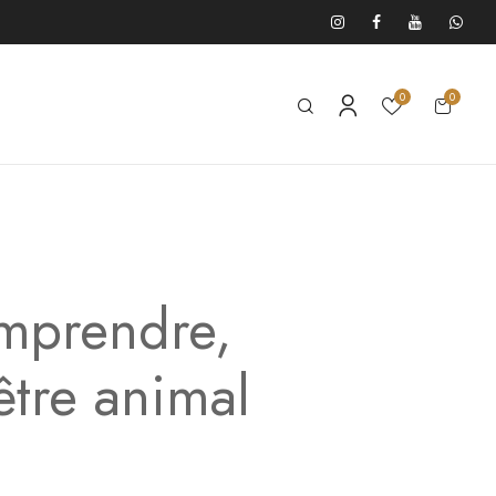
0
0
mprendre,
être animal