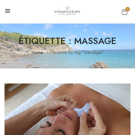
0
ÉTIQUETTE :
MASSAGE
Home
Archive by tag "massage"