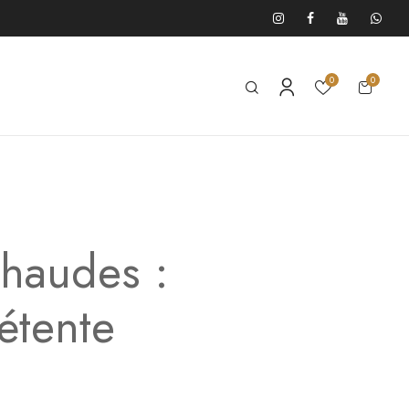
0
0
chaudes :
étente