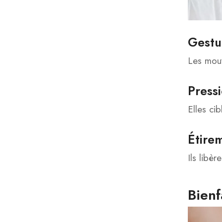
Gestu
Les mouv
Press
Elles ci
Étire
Ils libèr
Bienf