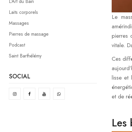
L’Art du Bain
Laits corporels
Le mass
Massages
amérindi
Pierres de massage
pierres 
vitale. 
Podcast
Saint Barthélémy
Ces diff
aujourd’
SOCIAL
lisse et
énergéti
et de ré
Les 