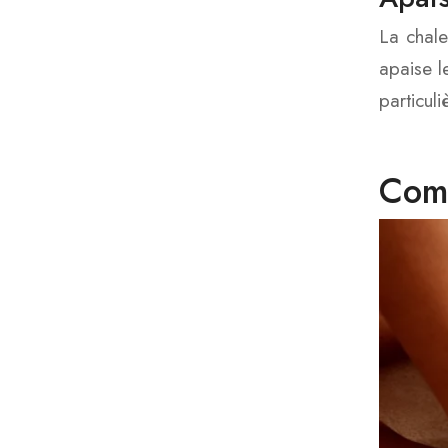
La chale
apaise l
particul
Comm