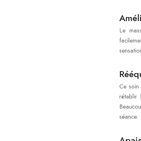
Améli
Le mass
facileme
sensatio
Rééqu
Ce soin 
rétablir
Beaucoup
séance.
Apai