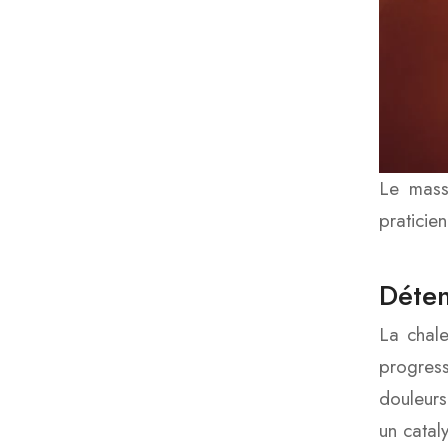
Le mass
praticie
Déten
La chale
progress
douleurs
un catal