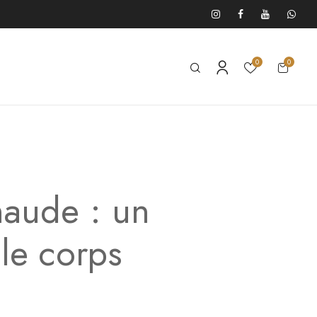
0
0
haude : un
 le corps