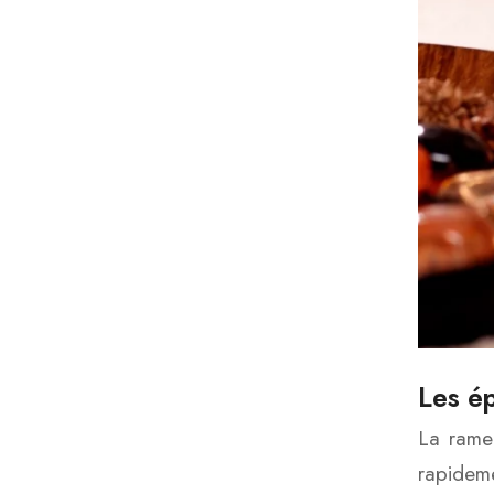
Les ép
La rame 
rapideme