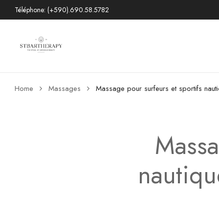
Téléphone: (+590).690.58.5782
Home
Massages
Massage pour surfeurs et sportifs nauti
Massag
nautiqu