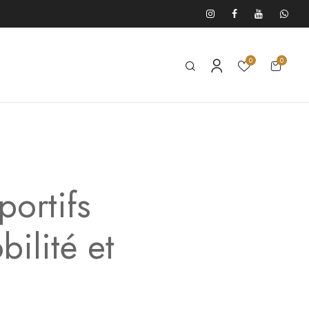
0
0
portifs
ilité et