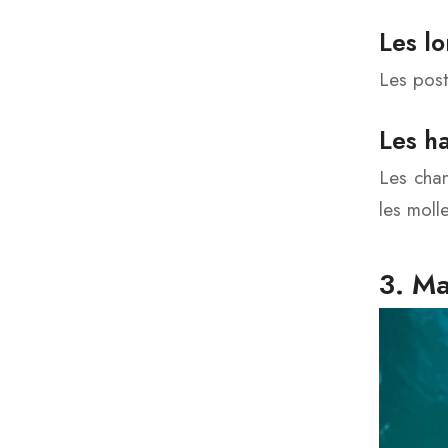
Les l
Les post
Les h
Les chan
les molle
3. Ma